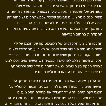
חוויה חלקה בכנסים רפואיים היא לא רק עניין של נוחות; זהו
מרכיב קריטי בביטחון שהאירוע יגיע לפוטנציאל המלא שלו
במונחים של השפעה חינוכית, יעילות נטוורקינג והפצת חדשנות.
מפיקי כנסים מקצועיים מבינים שככל שלמשתתפים יש פחות זמן
ואנרגיה לבזבז על ניווט בעניינים לוגיסטיים, כך הם יכולים
להתמקד יותר בספיגת מידע חדש, מעורבות עם עמיתים וחקירת
התקדמות בתחום הבריאות.
התכנון והביצוע הקפדניים של הלוגיסטיקה של הכנס על ידי
מפיקים מנוסים פירושם שכל היבט של האירוע, מתהליכי רישום
וניווט במקום ועד תזמון מושבים והתקנות טכנולוגיות, פועל ללא
תקלות. תשומת הלב לפרטים זו מבטיחה שהמשתתפים יוכלו לנוע
בצורה חלקה בין מושבים, לגשת לחומרים הדרושים ולהשתתף
בדיונים ללא הסחות דעת או תסכולים מיותרים.
יתר על כן, אירוע מאורגן היטב מותיר רושם חיובי מתמשך על
המשתתפים בו, ומעודד אותם לחזור בשנים הבאות ולהמליץ על
הכנס לעמיתיהם. זה עוזר להגדיל את קהילת המקצוענים
שמכירים ומעורבים בהתפתחויות האחרונות בתחומם, ומגביר עוד
יותר את ההשפעה של הכנס על חדשנות ושיפור בתחום הבריאות.